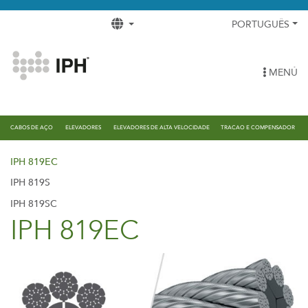
PORTUGUÊS
MENÚ
CABOS DE AÇO
ELEVADORES
ELEVADORES DE ALTA VELOCIDADE
TRACAO E COMPENSADOR
IPH 819EC
IPH 819S
IPH 819SC
IPH 819EC