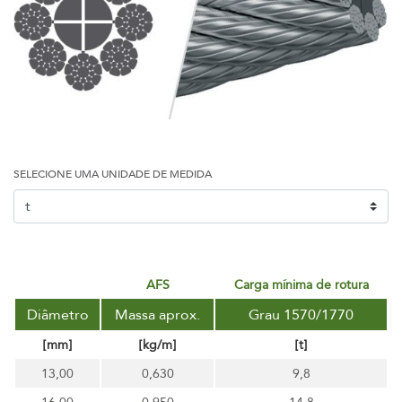
SELECIONE UMA UNIDADE DE MEDIDA
AFS
carga mínima de rotura
Diâmetro
Massa aprox.
Grau 1570/1770
[mm]
[kg/m]
[t]
13,00
0,630
9,8