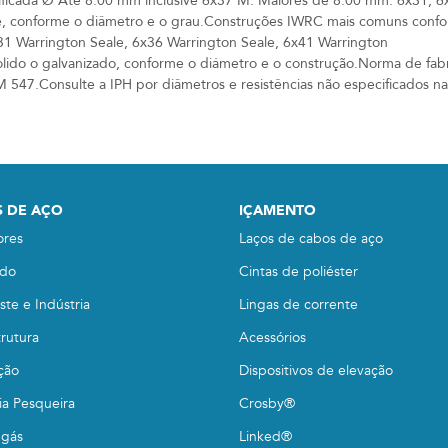
ificada Ø Até 8.00 mm inclusive 6x37 M. Maiores de 8.00 mm: 6x31, 6
e, conforme o diâmetro e o grau.Construções IWRC mais comuns conf
31 Warrington Seale, 6x36 Warrington Seale, 6x41 Warrington
ido o galvanizado, conforme o diámetro e o construção.Norma de fabr
47.Consulte a IPH por diâmetros e resistências não especificados na
 DE AÇO
IÇAMENTO
ores
Laços de cabos de aço
do
Cintas de poliéster
te e Indústria
Lingas de corrente
trutura
Acessórios
ção
Dispositivos de elevação
ia Pesqueira
Crosby®
 gás
Linked®