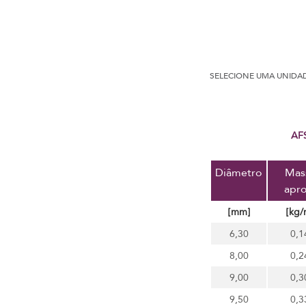
SELECIONE UMA UNIDA
AF
Diâmetro
Mas
apro
[mm]
[kg/
6,30
0,1
8,00
0,2
9,00
0,3
9,50
0,3