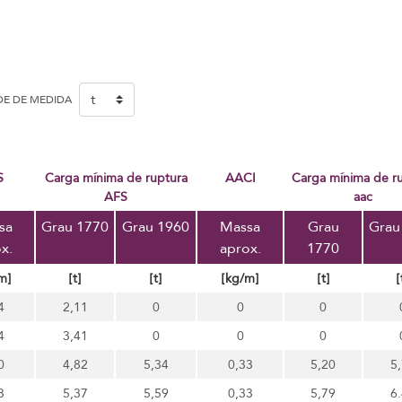
DE DE MEDIDA
S
Carga mínima de ruptura
AACI
carga mínima de ruptura
AFS
aac
sa
Grau 1770
Grau 1960
Massa
Grau
Grau
x.
aprox.
1770
m]
[t]
[t]
[kg/m]
[t]
[
4
2,11
0
0
0
4
3,41
0
0
0
0
4,82
5,34
0,33
5,20
5
3
5,37
5,59
0,33
5,79
6