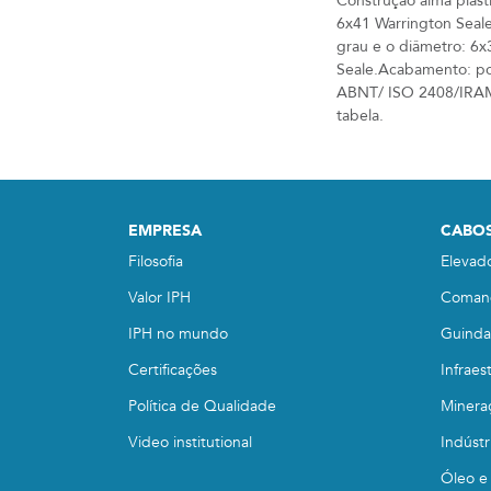
Construção alma plast
6x41 Warrington Seal
grau e o diâmetro: 6x
Seale.Acabamento: pol
ABNT/ ISO 2408/IRAM 5
tabela.
EMPRESA
CABOS
Filosofia
Elevad
Valor IPH
Coman
IPH no mundo
Guindas
Certificações
Infraes
Política de Qualidade
Minera
Video institutional
Indústr
Óleo e