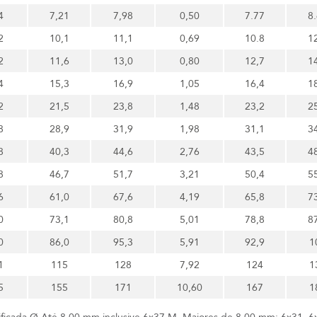
4
7,21
7,98
0,50
7.77
8
2
10,1
11,1
0,69
10.8
1
2
11,6
13,0
0,80
12,7
1
4
15,3
16,9
1,05
16,4
1
2
21,5
23,8
1,48
23,2
2
8
28,9
31,9
1,98
31,1
3
8
40,3
44,6
2,76
43,5
4
8
46,7
51,7
3,21
50,4
5
6
61,0
67,6
4,19
65,8
7
0
73,1
80,8
5,01
78,8
8
0
86,0
95,3
5,91
92,9
1
1
115
128
7,92
124
1
5
155
171
10,60
167
1