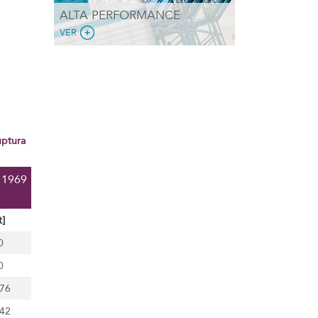
ALTA PERFORMANCE
VER
 1969
t]
0
0
,76
.42