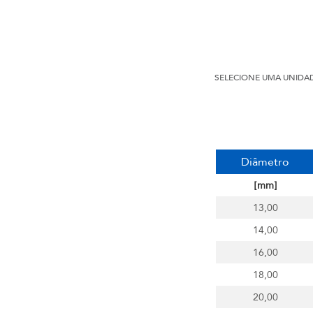
SELECIONE UMA UNIDA
Diâmetro
[mm]
13,00
14,00
16,00
18,00
20,00