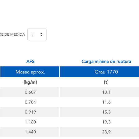
DE DE MEDIDA
AFS
carga mínima de ruptura
Massa aprox.
Grau 1770
[kg/m]
[t]
0,607
10,1
0,704
11,6
0,919
15,3
1,160
19,3
1,440
23,9