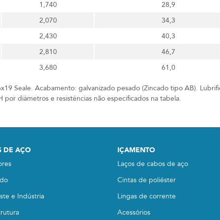
1,740
28,9
2,070
34,3
2,430
40,3
2,810
46,7
3,680
61,0
x19 Seale. Acabamento: galvanizado pesado (Zincado tipo AB). Lubrifi
 por diâmetros e resistências não especificados na tabela.
 DE AÇO
IÇAMENTO
ores
Laços de cabos de aço
do
Cintas de poliéster
te e Indústria
Lingas de corrente
trutura
Acessórios