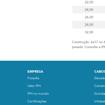
22,00
24,00
26,00
28,00
32,00
Construção: 6x17 ou 6
pesada. Consulte a IPH
EMPRESA
CABOS
Filosofia
Elevad
Valor IPH
Coman
IPH no mundo
Guindas
Certificações
Infraes