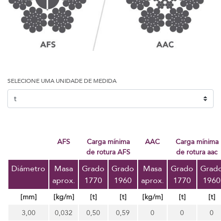
SELECIONE UMA UNIDADE DE MEDIDA
AFS
Carga mínima
AAC
carga mínima
de rotura AFS
de rotura aac
Diámetro
Masa
Grado
Grado
Masa
Grado
Grad
aprox.
1770
1960
aprox.
1770
1960
[mm]
[kg/m]
[t]
[t]
[kg/m]
[t]
[t]
3,00
0,032
0,50
0,59
0
0
0