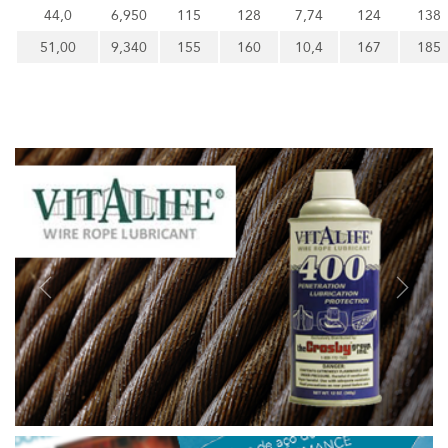
44,0
6,950
115
128
7,74
124
138
51,00
9,340
155
160
10,4
167
185
Previous
Next