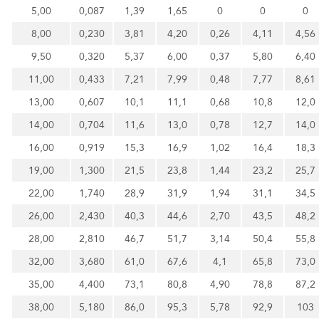
5,00
0,087
1,39
1,65
0
0
0
8,00
0,230
3,81
4,20
0,26
4,11
4,56
9,50
0,320
5,37
6,00
0,37
5,80
6,40
11,00
0,433
7,21
7,99
0,48
7,77
8,61
13,00
0,607
10,1
11,1
0,68
10,8
12,0
14,00
0,704
11,6
13,0
0,78
12,7
14,0
16,00
0,919
15,3
16,9
1,02
16,4
18,3
19,00
1,300
21,5
23,8
1,44
23,2
25,7
22,00
1,740
28,9
31,9
1,94
31,1
34,5
26,00
2,430
40,3
44,6
2,70
43,5
48,2
28,00
2,810
46,7
51,7
3,14
50,4
55,8
32,00
3,680
61,0
67,6
4,1
65,8
73,0
35,00
4,400
73,1
80,8
4,90
78,8
87,2
38,00
5,180
86,0
95,3
5,78
92,9
103