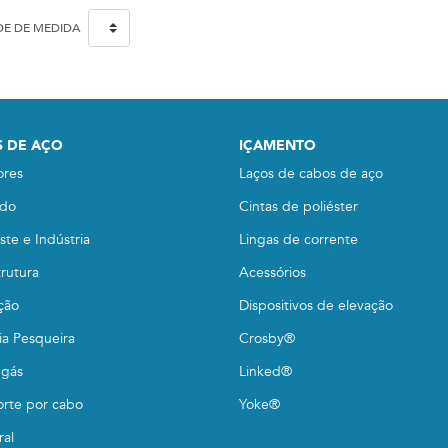
DE DE MEDIDA
 DE AÇO
IÇAMENTO
ores
Laços de cabos de aço
do
Cintas de poliéster
te e Indústria
Lingas de corrente
trutura
Acessórios
ção
Dispositivos de elevação
ia Pesqueira
Crosby®
 gás
Linked®
orte por cabo
Yoke®
ral