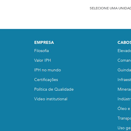
SELECIONE UMA UNIDA
EMPRESA
CABOS
Filosofia
Elevad
Valor IPH
Coman
IPH no mundo
Guindas
Certificações
Infraes
Política de Qualidade
Minera
Video institutional
Indústr
Óleo e
Transp
Uso ge