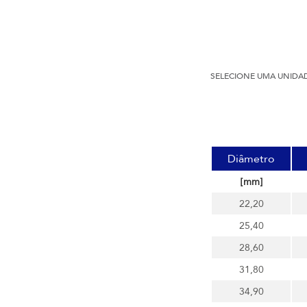
SELECIONE UMA UNIDA
Diâmetro
[mm]
22,20
25,40
28,60
31,80
34,90