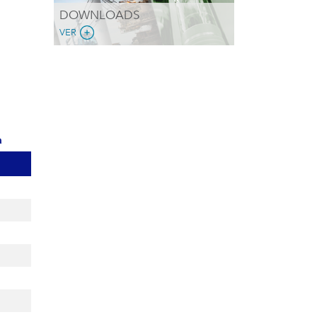
DOWNLOADS
VER
a