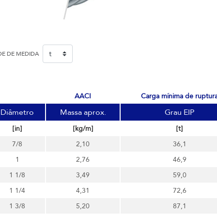
DE DE MEDIDA
AACI
carga mínima de ruptur
Diâmetro
Massa aprox.
Grau EIP
[in]
[kg/m]
[t]
7/8
2,10
36,1
1
2,76
46,9
1 1/8
3,49
59,0
1 1/4
4,31
72,6
1 3/8
5,20
87,1