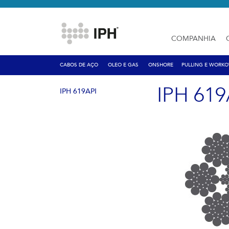
COMPANHIA
CABOS DE AÇO
OLEO E GAS
ONSHORE
PULLING E WORKO
IPH 619
IPH 619API