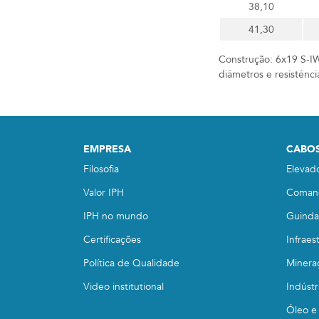
38,10
41,30
Construção: 6x19 S-I
diâmetros e resistênci
EMPRESA
CABOS
Filosofia
Elevad
Valor IPH
Coman
IPH no mundo
Guindas
Certificações
Infraes
Política de Qualidade
Minera
Video institutional
Indústr
Óleo e