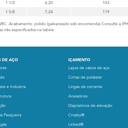
1 1/2
6,20
103
1 5/8
7,24
119
WRC..Acabamento: polido (galvanizado sob encomenda).Consulte a IPH
as não especificados na tabela.
 DE AÇO
IÇAMENTO
ores
Laços de cabos de aço
do
Cintas de poliéster
te e Indústria
Lingas de corrente
trutura
Acessórios
ção
Dispositivos de elevação
ia Pesqueira
Crosby®
 gás
Linked®