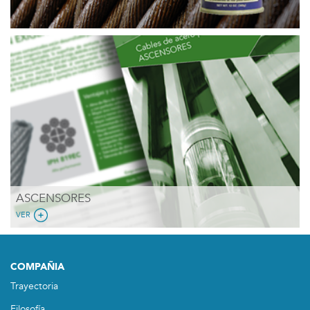
ASCENSORES
VER
COMPAÑIA
Trayectoria
Filosofía