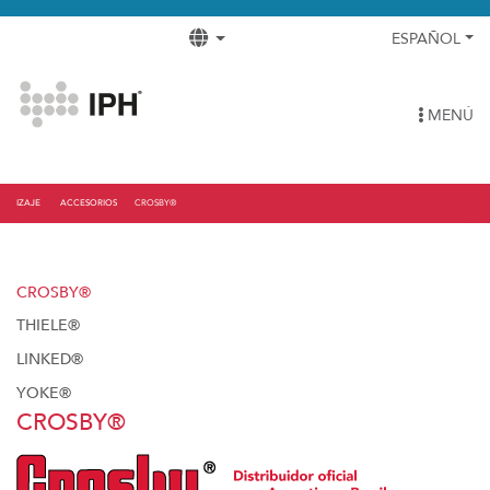
ESPAÑOL
MENÚ
IZAJE
ACCESORIOS
CROSBY®
CROSBY®
THIELE®
LINKED®
YOKE®
CROSBY®