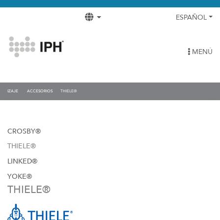
ESPAÑOL
MENÚ
IZAJE
ACCESORIOS
THIELE®
CROSBY®
THIELE®
LINKED®
YOKE®
THIELE®