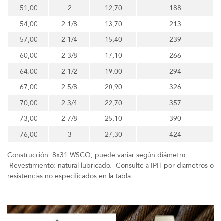
51,00
2
12,70
188
54,00
2 1/8
13,70
213
57,00
2 1/4
15,40
239
60,00
2 3/8
17,10
266
64,00
2 1/2
19,00
294
67,00
2 5/8
20,90
326
70,00
2 3/4
22,70
357
73,00
2 7/8
25,10
390
76,00
3
27,30
424
Construcción: 8x31 WSCO, puede variar según diámetro.
Revestimiento: natural lubricado. Consulte a IPH por diámetros o
resistencias no especificados en la tabla.