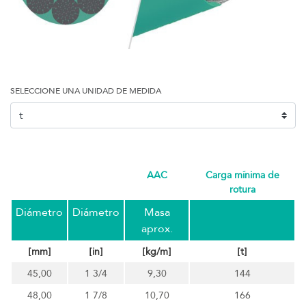
SELECCIONE UNA UNIDAD DE MEDIDA
AAC
carga mínima de
rotura
Diámetro
Diámetro
Masa
aprox.
[mm]
[in]
[kg/m]
[t]
45,00
1 3/4
9,30
144
48,00
1 7/8
10,70
166