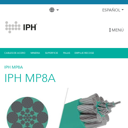
ESPAÑOL
MENÚ
CABLES DE ACERO
MINERIA
SUPERFICIE
PALAS
EMPUJE RECOGE
IPH MP8A
IPH MP8A