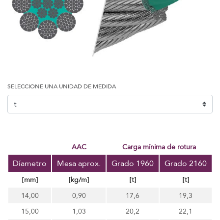
SELECCIONE UNA UNIDAD DE MEDIDA
AAC
carga mínima de rotura
Díametro
Mesa aprox.
Grado 1960
Grado 2160
[mm]
[kg/m]
[t]
[t]
14,00
0,90
17,6
19,3
15,00
1,03
20,2
22,1