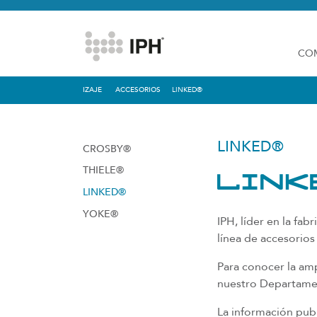
CO
IZAJE
ACCESORIOS
LINKED®
LINKED®
CROSBY®
THIELE®
LINKED®
YOKE®
IPH, líder en la fa
línea de accesorios
Para conocer la am
nuestro Departame
La información pu