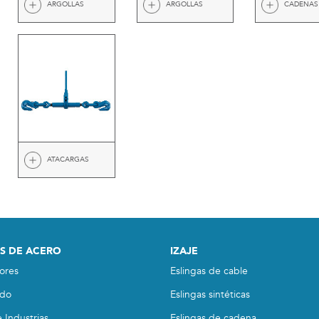
ARGOLLAS
ARGOLLAS
CADENAS
ATACARGAS
S DE ACERO
IZAJE
ores
Eslingas de cable
do
Eslingas sintéticas
 Industrias
Eslingas de cadena