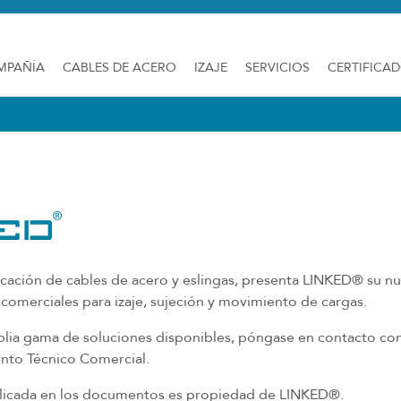
MPAÑÍA
CABLES DE ACERO
IZAJE
SERVICIOS
CERTIFICA
bricación de cables de acero y eslingas, presenta LINKED® su n
 comerciales para izaje, sujeción y movimiento de cargas.
plia gama de soluciones disponibles, póngase en contacto co
nto Técnico Comercial.
blicada en los documentos es propiedad de LINKED®.