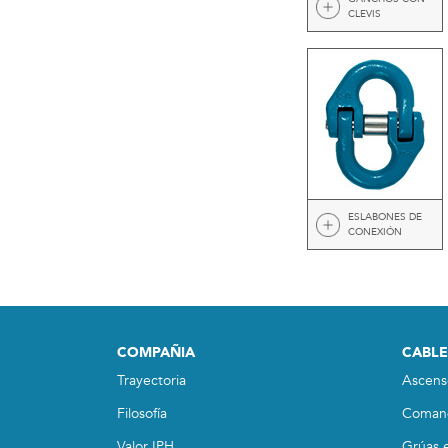
CLEVIS
ESLABONES DE
CONEXIÓN
COMPAÑIA
CABLE
Trayectoria
Ascens
Filosofía
Coman
Valor IPH
Grúas e