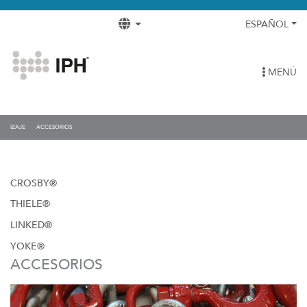
ESPAÑOL
MENÚ
IZAJE
ACCESORIOS
CROSBY®
THIELE®
LINKED®
YOKE®
ACCESORIOS